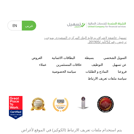
عربى
EN
تسهيل خاضعة لإشراف ورقابة البنك المركزي السعودي بموجب
ترخيص رقم 52/أش/201905.
التمويل الشخصي
بسيطة
البطاقات الائتمانية
العروض
عن تسهيل
التوظيف
علاقات المستثمرين
عملاء
فروعنا
النماذج و الطلبات
سياسة الخصوصية
سياسة ملفات تعريف الارتباط
يتم استخدام ملفات تعريف الارتباط (الكوكيز) في الموقع لأغراض
الشركة المتحدة للخدمات المالية، شركة مساهمة مقفلة، مركزها الرئيسي: