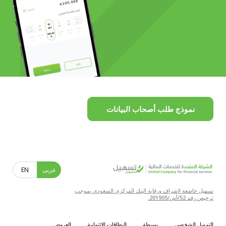
نموذج طلب أصحاب البيانات
عربى
EN
تسهيل خاضعة لإشراف ورقابة البنك المركزي السعودي بموجب
ترخيص رقم 52/أش/201905.
التمويل الشخصي
بسيطة
البطاقات الائتمانية
العروض